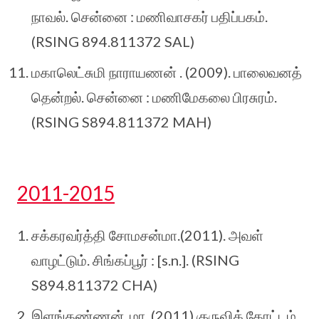
நாவல். சென்னை : மணிவாசகர் பதிப்பகம்.
(RSING 894.811372 SAL)
மகாலெட்சுமி நாராயணன் . (2009). பாலைவனத்
தென்றல். சென்னை : மணிமேகலை பிரசுரம்.
(RSING S894.811372 MAH)
2011-2015
சக்கரவர்த்தி சோமசன்மா.(2011). அவள்
வாழட்டும். சிங்கப்பூர் : [s.n.]. (RSING
S894.811372 CHA)
இளங்கண்ணன், மா. (2011).குருவிக் கோட்டம்