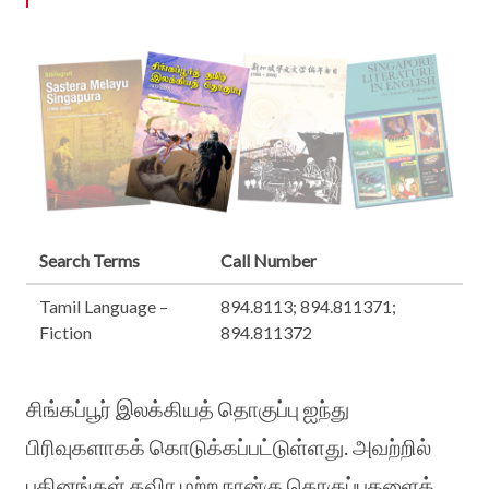
Search Terms
Call Number
Tamil Language –
894.8113; 894.811371;
Fiction
894.811372
சிங்கப்பூர் இலக்கியத் தொகுப்பு ஐந்து
பிரிவுகளாகக் கொடுக்கப்பட்டுள்ளது. அவற்றில்
புதினங்கள் தவிர மற்ற நான்கு தொகுப்புகளைக்