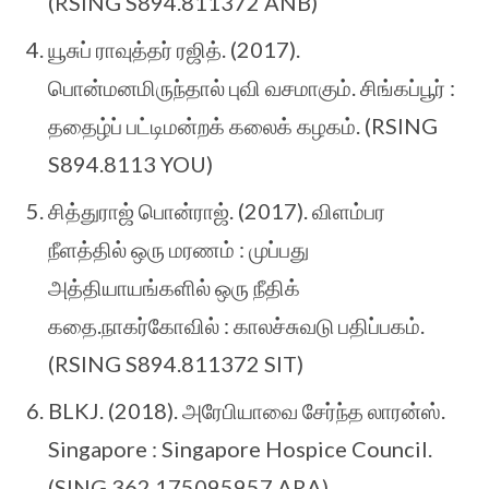
(RSING S894.811372 ANB)
யூசுப் ராவுத்தர் ரஜித். (2017).
பொன்மனமிருந்தால் புவி வசமாகும். சிங்கப்பூர் :
ததைழ்ப் பட்டிமன்றக் கலைக் கழகம். (RSING
S894.8113 YOU)
சித்துராஜ் பொன்ராஜ். (2017). விளம்பர
நீளத்தில் ஒரு மரணம் : முப்பது
அத்தியாயங்களில் ஒரு நீதிக்
கதை.நாகர்கோவில் : காலச்சுவடு பதிப்பகம்.
(RSING S894.811372 SIT)
BLKJ. (2018). அரேபியாவை சேர்ந்த லாரன்ஸ்.
Singapore : Singapore Hospice Council.
(SING 362.175095957 ARA)